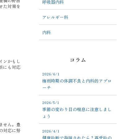
豊橋の野田
呼吸器内科
せた対策を
アレルギー科
内科
コラム
インかもし
断にも対応
2026/6/1
梅雨時期の体調不良と内科的アプロ
ーチ
2026/5/1
季節の変わり目の喘息に注意しまし
ょう
ません。豊
の対応に努
2026/4/1
健康診断で指摘されたら？再受診の