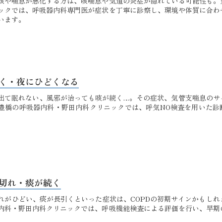
咳や喘息が悪化する方は、咳喘息や気道の炎症が隠れている可能性も。
ックでは、呼吸器内科専門医が症状を丁寧に診察し、環境や体質に合わ
います。
く・夜にひどくなる
出て眠れない、風邪が治っても咳が続く…。その症状、気管支喘息のサ
豊橋の呼吸器内科・野田内科クリニックでは、呼気NO検査を用いた診
。
切れ・痰が続く
れがひどい、痰が長引くといった症状は、COPDの初期サインかもしれ
内科・野田内科クリニックでは、呼吸機能検査による評価を行い、早期
。