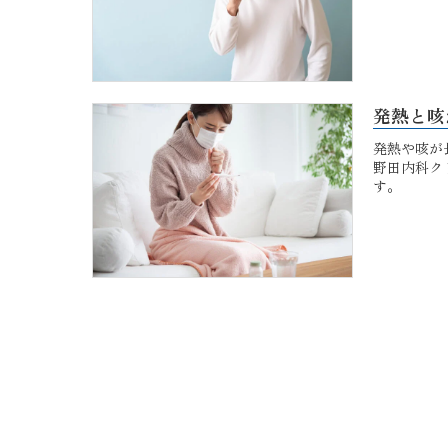
発熱と咳
発熱や咳が
野田内科ク
す。