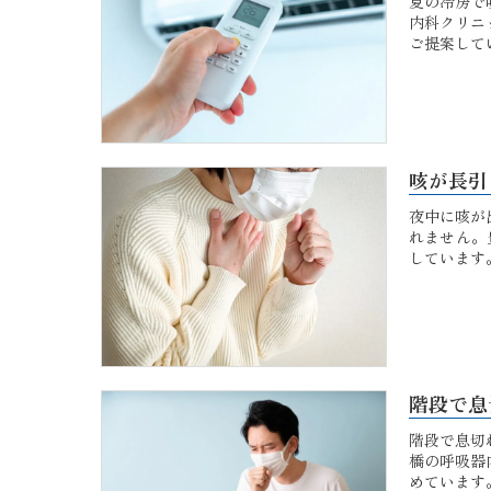
夏の冷房で
内科クリニ
ご提案して
咳が長引
夜中に咳が
れません。
しています
階段で息
階段で息切
橋の呼吸器
めています